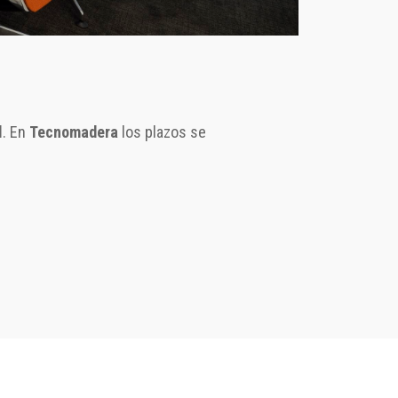
3701
ducto y en todas ellas la ecuación
l
nteligencia adicional” que acumula
. En
Tecnomadera
los plazos se
r su larga duración.
ice post-venta