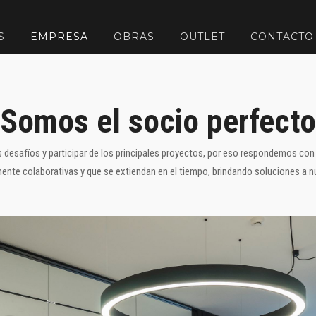
S
EMPRESA
OBRAS
OUTLET
CONTACTO
Somos el socio perfecto
 desafíos y participar de los principales proyectos, por eso respondemos con
ente colaborativas y que se extiendan en el tiempo, brindando soluciones a n