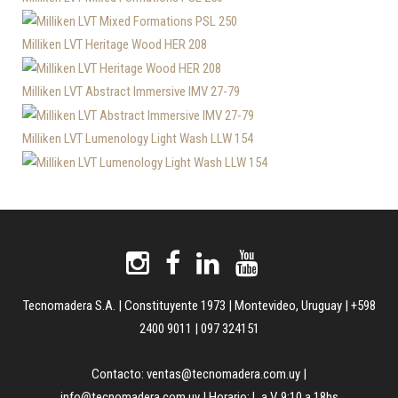
Milliken LVT Heritage Wood HER 208
Milliken LVT Abstract Immersive IMV 27-79
Milliken LVT Lumenology Light Wash LLW 154
Tecnomadera S.A. | Constituyente 1973 | Montevideo, Uruguay | +598
2400 9011 | 097 324151
Contacto:
ventas@tecnomadera.com.uy
|
info@tecnomadera.com.uy
| Horario: L a V. 9:10 a 18hs