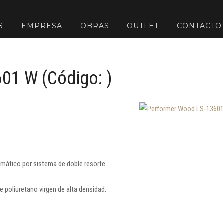
S
EMPRESA
OBRAS
OUTLET
CONTACTO
601 W
(Código:
)
omático por sistema de doble resorte.
 poliuretano virgen de alta densidad.