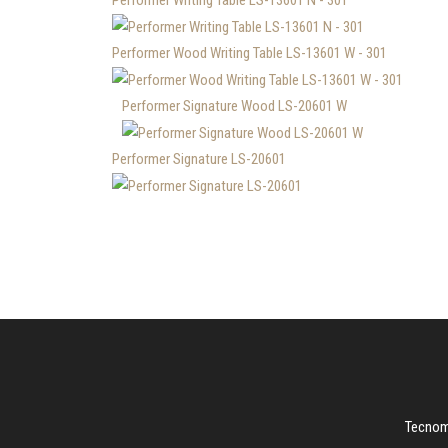
Performer Wood Writing Table LS-13601 W - 301
Performer Signature Wood LS-20601 W
Performer Signature LS-20601
Tecnoma